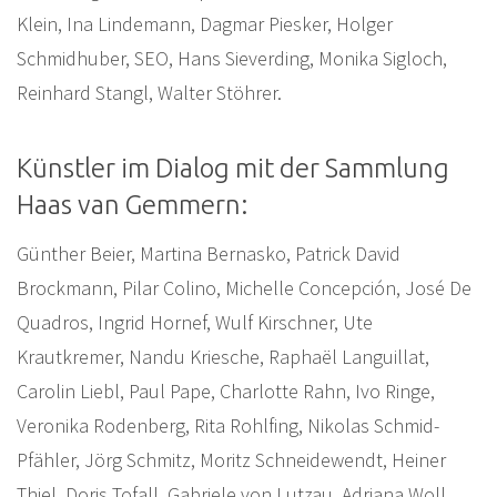
Klein, Ina Lindemann, Dagmar Piesker, Holger
Schmidhuber, SEO, Hans Sieverding, Monika Sigloch,
Reinhard Stangl, Walter Stöhrer.
Künstler im Dialog mit der Sammlung
Haas van Gemmern:
Günther Beier, Martina Bernasko, Patrick David
Brockmann, Pilar Colino, Michelle Concepción, José De
Quadros, Ingrid Hornef, Wulf Kirschner, Ute
Krautkremer, Nandu Kriesche, Raphaël Languillat,
Carolin Liebl, Paul Pape, Charlotte Rahn, Ivo Ringe,
Veronika Rodenberg, Rita Rohlfing, Nikolas Schmid-
Pfähler, Jörg Schmitz, Moritz Schneidewendt, Heiner
Thiel, Doris Tofall, Gabriele von Lutzau, Adriana Woll,