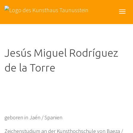
Togg
navi
Jesús Miguel Rodríguez
de la Torre
geboren in Jaén / Spanien
Zeichenstudium an der Kunsthochschule von Baeza /